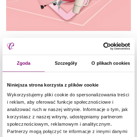
Serwujemy rabaty na lato! ☀️
Letnie wyprzedaże w Posnanii trwają w najlepsze.
Zgoda
Szczegóły
O plikach cookies
Największy wybór marek, gorące okazje i ceny, które
aż proszą się o zakupy. To idealny moment, żeby
upolować swoje wymarzone perełki.
Niniejsza strona korzysta z plików cookie
Wykorzystujemy pliki cookie do spersonalizowania treści
i reklam, aby oferować funkcje społecznościowe i
analizować ruch w naszej witrynie. Informacje o tym, jak
DODAJ DO KALENDARZA
korzystasz z naszej witryny, udostępniamy partnerom
społecznościowym, reklamowym i analitycznym.
Partnerzy mogą połączyć te informacje z innymi danymi