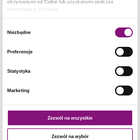
otrzymanymi od Ciebie lub uzyskanymi podczas
korzystania z ich usług.
DATA
GODZINA
26 czerwca - 30
00:00
lipca
Wybór
Niezbędne
zgody
Preferencje
Statystyka
Marketing
O POSNANII
Godziny otwarcia
Zezwól na wszystkie
O nas
Kariera
Zezwól na wybór